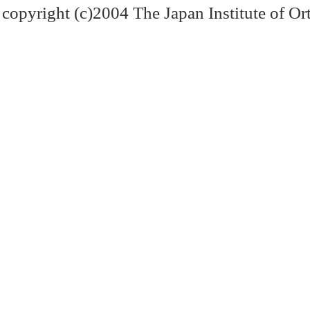
copyright (c)2004 The Japan Institute of Ort
【OFFICIAL】
・
貸借対照表 
年度分更新
【FOR PEOPL
2021/5/18
・
会長挨拶 更
【OFFICIAL】
・
総会案内に、
・第20回学術
始しました。
【OFFICIAL】
2019/12/5
・
一般社団法人
報告
【OFFICIAL】
2019/09/10
・
臨時総会のご報
・
統一矯正歯科