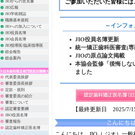
ご参加いただいた皆様には
JIOからの意見書
JIO広報
JIO学術雑誌
職務基本規程
～インフォ
JIOへの加入について
JIO役員名簿
JIO役員名簿更新
JIO会員名簿
JIO指導医/臨床指導医
統一矯正歯科医審査(専門
総会報告
JIOの原点論文掲載
総会案内
本協会監修「後悔しな
ました
代表委員挨拶
審査委員長挨拶
定款・規則
審査委員の紹介
審査について
【最終更新日 2025/7/
認定審査要綱
JBO役員名簿
審査報告
認定歯科矯正医名簿
こんにちは、JIO（ ジオ）一