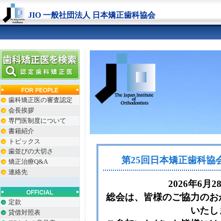
JIO 一般社団法人 日本矯正歯科協会
歯科矯正医の審査認定
会長挨拶
専門医制度について
書籍紹介
トピックス
歯並びの大切さ
第25回日本矯正歯科協
矯正治療Q&A
連絡先
2026年6月
総会は、皆様のご協力のお
定款
いたし
貸借対照表