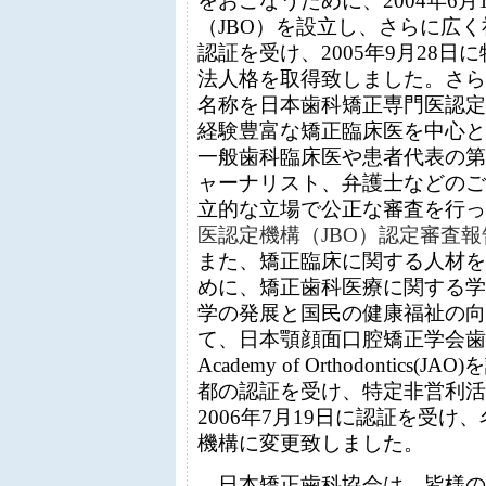
をおこなうために、2004年6
（JBO）を設立し、さらに広
認証を受け、2005年9月28
法人格を取得致しました。さらに
名称を日本歯科矯正専門医認定
経験豊富な矯正臨床医を中心と
一般歯科臨床医や患者代表の第
ャーナリスト、弁護士などのご
立的な立場で公正な審査を行っ
医認定機構（JBO）認定審査報
また、矯正臨床に関する人材を
めに、矯正歯科医療に関する学
学の発展と国民の健康福祉の向
て、日本顎顔面口腔矯正学会歯科矯正
Academy of Orthodontics
都の認証を受け、特定非営利活
2006年7月19日に認証を受
機構に変更致しました。
日本矯正歯科協会は、皆様の