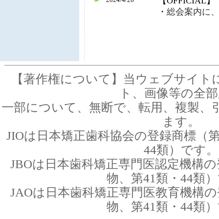
【OFFICIAL】
・
総会案内に、
【OFFICIAL】
2023/7/13
・
JIO役員名簿
【OFFICIAL】
2023/5/2
・
総会案内に、
【OFFICIAL】
【著作権について】当ウェブサイト
2022/6/9
・
総会案内に、
ト、画像等の全部
【OFFICIAL】
2021/7/8
一部について、無断で、転用、複製、
・
一般社団法人
ます。
告
JIOは日本矯正歯科協会の登録商標（第
【OFFICIAL】
44類）です。
・
貸借対照表 
JBOは日本歯科矯正専門医認定機構の
年度分更新
物、第41類・44類
【OFFICIAL】
2021/7/8
JAOは日本歯科矯正専門医教育機構の
・
一般社団法人
物、第41類・44類
告