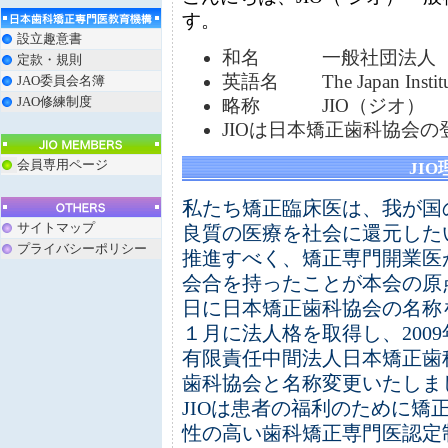
す。
設立趣意書
和名 一般社団法人 
定款・規則
英語名 The Japan Institute 
JAO委員会名簿
JAO修練制度
略称 JIO（ジオ）
JIOは日本矯正歯科協会
会員専用ページ
JI
私たち矯正臨床医は、我が国
サイトマップ
良質の医療を社会に還元した
プライバシーポリシー
推進すべく、矯正専門開業医が中
会合を持ったことが本会の原点で
日に日本矯正歯科協会の名称を
１月に法人格を取得し、200
有限責任中間法人日本矯正歯
歯科協会と名称変更いたしま
JIOは患者の福利のために矯
性の高い歯科矯正専門医認定