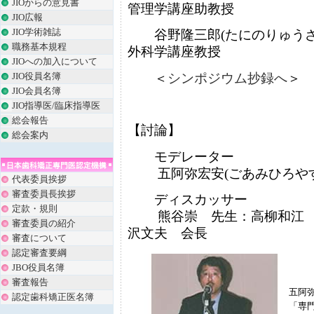
JIOからの意見書
管理学講座助教授
JIO広報
JIO学術雑誌
谷野隆三郎(たにのりゅうざ
職務基本規程
外科学講座教授
JIOへの加入について
＜
シンポジウム抄録へ
＞
JIO役員名簿
JIO会員名簿
JIO指導医/臨床指導医
総会報告
【討論】
総会案内
モデレーター
五阿弥宏安(ごあみひろやす
代表委員挨拶
審査委員長挨拶
ディスカッサー
定款・規則
熊谷崇 先生：高柳和江 
審査委員の紹介
沢文夫
審査について
認定審査要綱
JBO役員名簿
審査報告
五阿
認定歯科矯正医名簿
「専