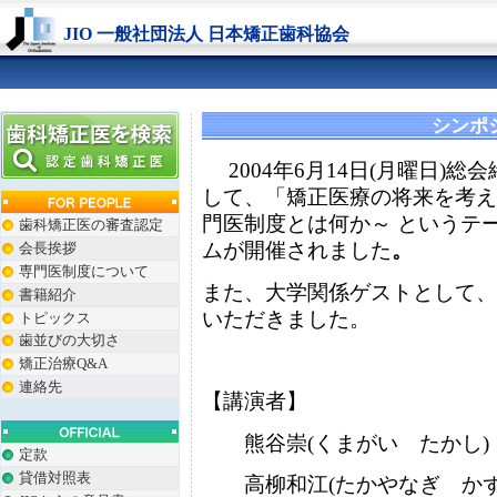
JIO 一般社団法人 日本矯正歯科協会
シンポ
2004年6月14日(月曜日)
して、「矯正医療の将来を考え
門医制度とは何か～ というテ
歯科矯正医の審査認定
ムが開催されました
。
会長挨拶
専門医制度について
また、大学関係ゲストとして、
書籍紹介
いただきました。
トピックス
歯並びの大切さ
矯正治療Q&A
連絡先
【講演者】
熊谷崇(くまがい たかし)
定款
貸借対照表
高柳和江(たかやなぎ かず