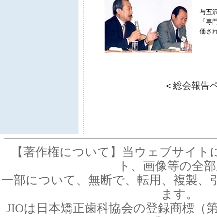
与五
「専
価さ
＜
総会報告
【著作権について】当ウェブサイト
ト、画像等の全部
一部について、無断で、転用、複製、
ます。
JIOは日本矯正歯科協会の登録商標（第