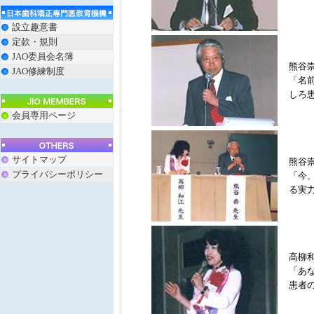
設立趣意書
定款・規則
JAO委員会名簿
熊谷
JAO修練制度
「名
しろ
会員専用ページ
サイトマップ
熊谷
プライバシーポリシー
「今
る実
高柳
「あ
患者