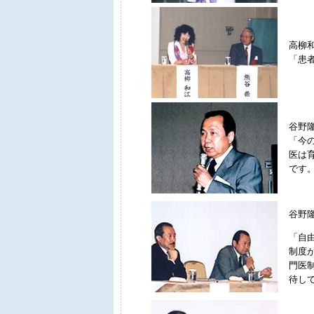
高柳
「患
谷野
「今
医は
です
谷野
「自
制度
門医
待し