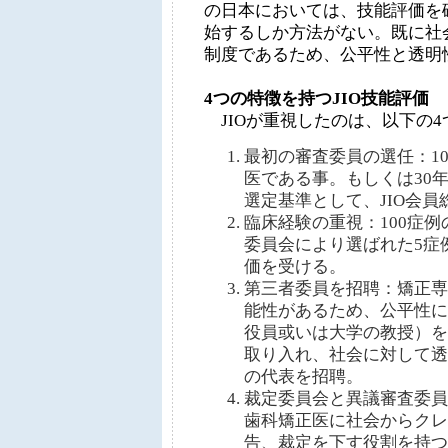
の日本においては、技能評価を
始するしか方法がない。既に社
制度であるため、公平性と透明
4つの特徴を持つJIO技能評価
JIOが重視したのは、以下の4
最初の審査委員の選任：1
医である事。もしくは30
選定基準として、JIO会
臨床経験の重視：100症
委員会により選ばれた5症
価を受ける。
第三者委員を招聘：矯正専
能性があるため、公平性に
役員或いは大学の教授）を
取り入れ、社会に対して透
の代表を招聘。
裁定委員会と異議審査委員
歯科矯正医に社会からクレ
告、裁定を下す役割を持つ