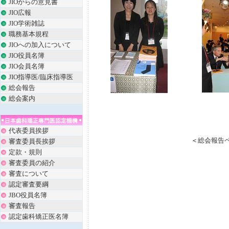
JIOからの意見書
JIO広報
JIO学術雑誌
職務基本規程
JIOへの加入について
JIO役員名簿
JIO会員名簿
JIO指導医/臨床指導医
総会報告
総会案内
代表委員挨拶
＜
総会報告
審査委員長挨拶
定款・規則
審査委員の紹介
審査について
認定審査要綱
JBO役員名簿
審査報告
認定歯科矯正医名簿