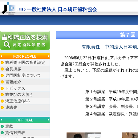
JIO 一般社団法人 日本矯正歯科協会
第７回
有限責任 中間法人日本矯
2008年6月22日(日曜日)にアルカディ
歯科矯正医の審査認定
協会第7回総会が開催されました。
会長挨拶
席上において、下記の議題がそれぞれの
専門医制度について
げます。
書籍紹介
トピックス
第１号議案
平成19年度中間
歯並びの大切さ
第２号議案
平成19年度JI
矯正治療Q&A
第３号議案
会長、副会長、
連絡先
第４号議案
裁定委員・異議
定款
貸借対照表