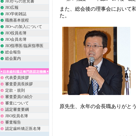
JIOからの意見書
JIO広報
また、総会後の理事会において
JIO学術雑誌
た。
職務基本規程
JIOへの加入について
JIO役員名簿
JIO会員名簿
JIO指導医/臨床指導医
総会報告
総会案内
代表委員挨拶
審査委員長挨拶
定款・規則
審査委員の紹介
審査について
原先生、永年の会長職ありがと
認定審査要綱
JBO役員名簿
審査報告
認定歯科矯正医名簿