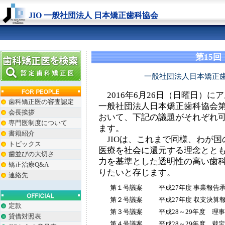
JIO 一般社団法人 日本矯正歯科協会
第15
一般社団法人日本矯正歯
2016年6月26日（日曜日）
歯科矯正医の審査認定
一般社団法人日本矯正歯科協会第
会長挨拶
おいて、下記の議題がそれぞれ
専門医制度について
ます。
書籍紹介
JIOは、これまで同様、わが国
トピックス
医療を社会に還元する理念とと
歯並びの大切さ
力を基準とした透明性の高い歯
矯正治療Q&A
りたいと存じます。
連絡先
第１号議案
平成27年度 事業報告
第２号議案
平成27年度 収支決算
定款
第３号議案
平成28～29年度 理
貸借対照表
第４号議案
平成28～29年度 